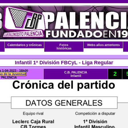
Calendarios y crónicas
Fotos
Webs años anteriores
históricas
Infantil 1ª División FBCyL - Liga Regular
 1-04-2023 - 16h00
C.B. PALENCIA
2
o de la Juventud
Infantil
PALENCIA